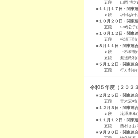
五段 山岡 博之(成田)
■１１月１７日・関東
五段 坂田忍(千葉
■１０月２０日・関東
五段 中﨑公子(野田
■１０月１２日・関東
五段 松浦正則(市川
■８月１１日・関東連
五段 上杉泰範(千葉)
五段 渡邉政利(印旛)
■５月１２日・関東連
五段 行方利春(千葉)
令和５年度（２０２
■２月２５日・関東連
五段 青木宏輔(夷隅郡
■１２月３日・関東連
五段 滝澤康孝(浦安)
■１１月１２日・関東
五段 西村さおり(松戸
■９月３０日・関東連