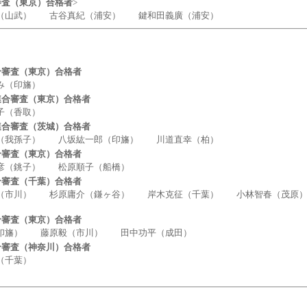
審査（東京）合格者
>
山武） 古谷真紀（浦安） 鍵和田義廣（浦安）
合審査（東京）合格者
（印旛）
連合審査（東京）合格者
（香取）
連合審査（茨城）合格者
我孫子） 八坂紘一郎（印旛） 川道直幸（柏）
合審査（東京）合格者
（銚子） 松原順子（船橋）
合審査（千葉）合格者
川） 杉原庸介（鎌ヶ谷） 岸木克征（千葉） 小林智春（茂原
合審査（東京）合格者
旛） 藤原毅（市川） 田中功平（成田）
合審査（神奈川）合格者
千葉）