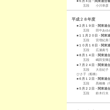
■６月４日・関東連合
五段 小川幸彦（
平成２８年度
■２月１９日・関東連
五段 田中あゆみ
■１１月２０日・関東
五段 宮増紀美子
■１０月１６日・関東
五段 広瀬眞弓（
■８月１４日・関東連
五段 嶋田安輝彦
■７月２４日・関東連
五段 大谷紀子（市
ひさ子（船橋）
■６月１２日・関東連
五段 髙橋脩（印
■５月２２日・関東連
五段 鈴木行夫（