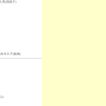
久男(我孫子)
鈴木久子(船橋)
山)