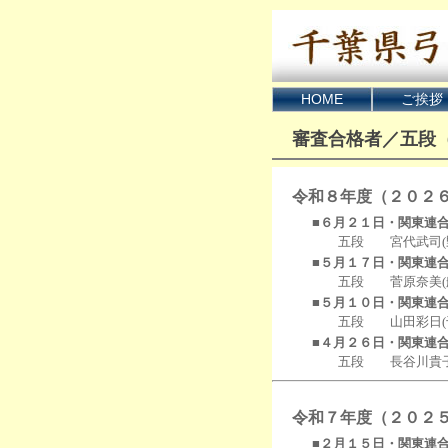
HOME
ご挨拶
審査合格者／五段
令和８年度（２０２
■６月２１日・関東連
五段 宮代武司(野
■５月１７日・関東連
五段 菅原奈美(船橋
■５月１０日・関東連
五段 山田彩日(千葉大
■４月２６日・関東連
五段 長谷川貴子(
令和７年度（２０２
■２月１５日・関東連