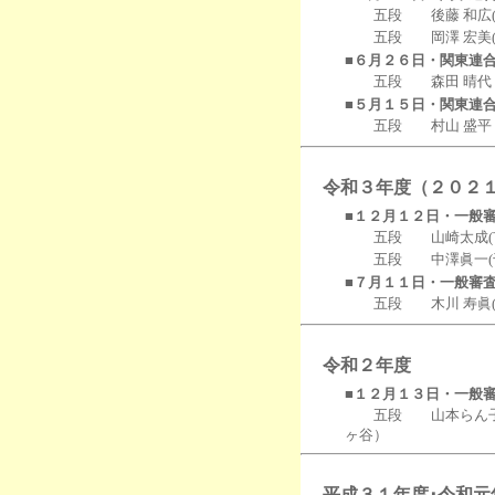
五段 後藤 和広(柏)
五段 岡澤 宏美(千葉
■６月２６日・関東連
五段 森田 晴代（
■５月１５日・関東連
五段 村山 盛平（夷
令和３年度（２０２
■１２月１２日・一般
五段 山崎太成(市川)
五段 中澤眞一(千葉)
■７月１１日・一般審
五段 木川 寿眞(千葉
令和２年度
■１２月１３日・一般
五段 山本らん子（
ヶ谷）
平成３１年度･令和元