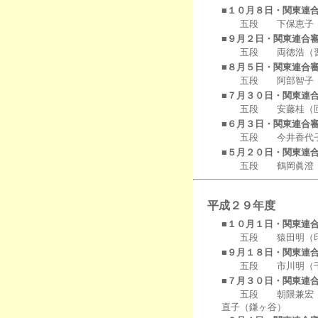
■１０月８日・関東連
五段 下保恵子（
■９月２日・関東連合
五段 両徳浩（習
■８月５日・関東連合
五段 阿部智子（
■７月３０日・関東連
五段 安藤桂（匝瑳
■６月３日・関東連合
五段 今井香代子（
■５月２０日・関東連
五段 鶴岡眞澄（
平成２９年度
■１０月１日・関東連
五段 猿田明（印
■９月１８日・関東連
五段 市川明（千
■７月３０日・関東連
五段 朝隈兼宏（流
直子（鎌ヶ谷）