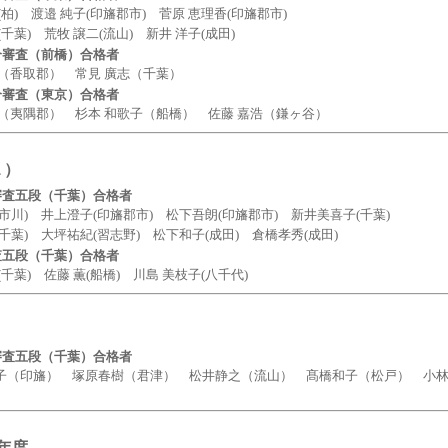
 渡邉 純子(印旛郡市) 菅原 恵理香(印旛郡市)
) 荒牧 譲二(流山) 新井 洋子(成田)
合審査（前橋）合格者
香取郡） 常見 廣志（千葉）
合審査（東京）合格者
隅郡） 杉本 和歌子（船橋） 佐藤 嘉浩（鎌ヶ谷）
１）
審査五段（千葉）合格者
 井上澄子(印旛郡市) 松下吾朗(印旛郡市) 新井美喜子(千葉)
 大坪祐紀(習志野) 松下和子(成田) 倉橋孝秀(成田)
査五段（千葉）合格者
) 佐藤 薫(船橋) 川島 美枝子(八千代)
審査五段（千葉）合格者
印旛） 塚原春樹（君津） 松井静之（流山） 髙橋和子（松戸） 小林
年度