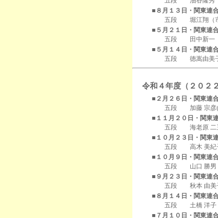
五段 油谷隆秀（柏
■８月１３日・関東連
五段 堀江翔（市川
■５月２１日・関東連
五段 田中新一（匝
■５月１４日・関東連
五段 徳嵩由美子（
令和４年度（２０２
■２月２６日・関東連
五段 加藤 宗彦(我孫
■１１月２０日・関東
五段 海老原 二三枝
■１０月２３日・関東
五段 高木 美紀子(
■１０月９日・関東連
五段 山口 勝男（香
■９月２３日・関東連
五段 秋本 由美子
■８月１４日・関東連
五段 土橋 洋子（
■７月１０日・関東連