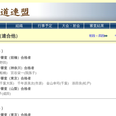
組織
行事予定
大会・射会
審査結果
（連合他）
初段～四段
６）
合審査（前橋）合格者
田)
合審査（神奈川）合格者
) 宮谷栄一(我孫子)
合審査（東京）合格者
医) 千年原美次(市原) 金山幸司(千葉) 添田良(松戸)
合審査（山梨）合格者
成田)
５）
合審査（東京）合格者