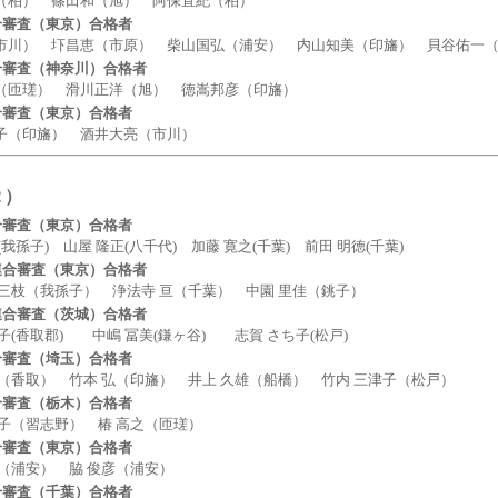
） 篠田和（旭） 阿保直紀（柏）
合審査（東京）合格者
） 圷昌恵（市原） 柴山国弘（浦安） 内山知美（印旛） 貝谷佑一（
合審査（神奈川）合格者
瑳） 滑川正洋（旭） 徳嵩邦彦（印旛）
合審査（東京）合格者
印旛） 酒井大亮（市川）
２）
合審査（東京）合格者
子) 山屋 隆正(八千代) 加藤 寛之(千葉) 前田 明徳(千葉)
連合審査（東京）合格者
（我孫子） 浄法寺 亘（千葉） 中園 里佳（銚子）
連合審査（茨城）合格者
香取郡) 中嶋 冨美(鎌ヶ谷) 志賀 さち子(松戸)
合審査（埼玉）合格者
取） 竹本 弘（印旛） 井上 久雄（船橋） 竹内 三津子（松戸）
合審査（栃木）合格者
（習志野） 椿 高之（匝瑳）
合審査（東京）合格者
浦安） 脇 俊彦（浦安）
合審査（千葉）合格者