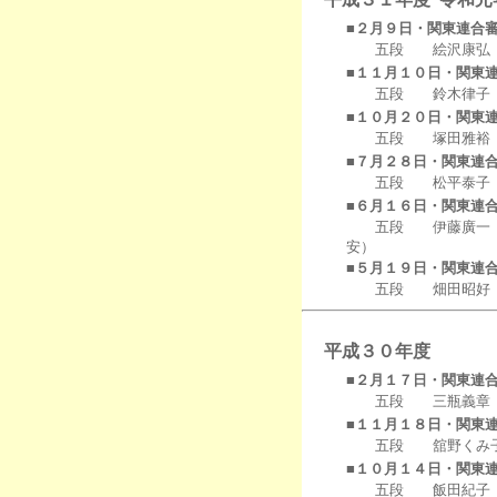
■２月９日・関東連合
五段 絵沢康弘（印
■１１月１０日・関東
五段 鈴木律子（市
■１０月２０日・関東
五段 塚田雅裕（
■７月２８日・関東連
五段 松平泰子（
■６月１６日・関東連
五段 伊藤廣一（千
安）
■５月１９日・関東連
五段 畑田昭好（
平成３０年度
■２月１７日・関東連
五段 三瓶義章（
■１１月１８日・関東
五段 舘野くみ子
■１０月１４日・関東
五段 飯田紀子（