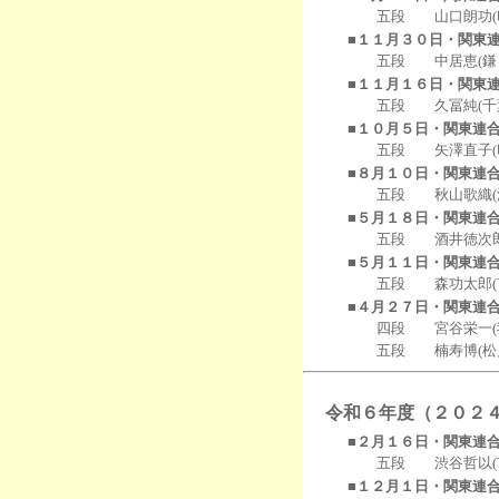
五段 山口朗功(印旛)
■１１月３０日・関東
五段 中居恵(鎌ヶ谷)
■１１月１６日・関東
五段 久冨純(千葉)
■１０月５日・関東連
五段 矢澤直子(印旛
■８月１０日・関東連
五段 秋山歌織(浦安
■５月１８日・関東連
五段 酒井徳次郎(
■５月１１日・関東連
五段 森功太郎(市原)
■４月２７日・関東連
四段 宮谷栄一(我
五段 楠寿博(松戸
令和６年度（２０２
■２月１６日・関東連
五段 渋谷哲以(市川)
■１２月１日・関東連