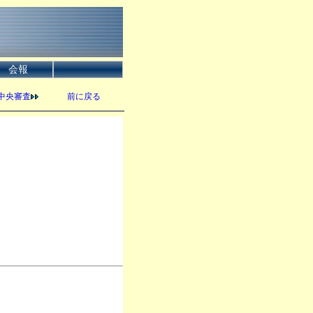
会報
-
中央審査
前に戻る