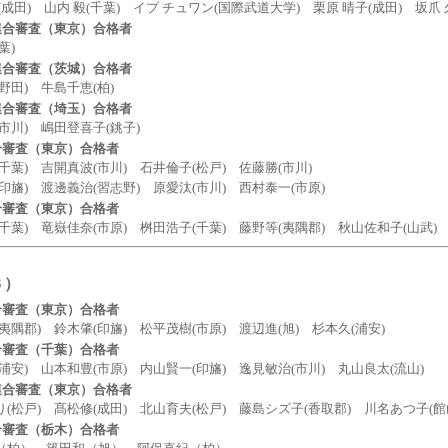
 山内 毅(千葉) イプ チュワン(国際武道大学) 栗原 晴子(成田) 坂爪 
連合審査（東京）合格者
)
連合審査（茨城）合格者
) 牛島千恵(柏)
連合審査（埼玉）合格者
) 嶋田登喜子(銚子)
合審査（東京）合格者
 吉開真波(市川) 石井倫子(松戸) 佐藤勝(市川)
 渡邊義治(習志野) 原愛汰(市川) 西村泰一(市原)
合審査（東京）合格者
 竜嶽佳奈(市原) 桝田浩子(千葉) 藤野等(夷隅郡) 秋山佐和子(山武) 
３）
合審査（東京）合格者
) 鈴木肇(印旛) 松平茂樹(市原) 渡辺進(旭) 杉本久(浦安)
合審査（千葉）合格者
 山本和豊(市原) 内山賢一(印旛) 逸見敏治(市川) 丸山良太(流山)
連合審査（東京）合格者
) 髙松修(成田) 北山育夫(松戸) 藤島シズ子(香取郡) 川名あつ子(館
合審査（栃木）合格者