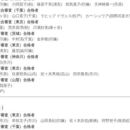
 小関賀子(柏) 篠原千草(浦安) 前島葉子(印旛) 天神林隆一(市原)
連合審査（千葉）合格者
 山口直子(千葉) ラヒップ イヴェス(松戸) カー シュウア(国際武道大学
連合審査（東京）合格者
 荒井真理(柏) 川瀬好美(鎌ヶ谷)
合審査（茨城）合格者
) 中村滉(千葉) 金井敬(印旛)
合審査（東京）合格者
) 藤堂誠(印旛)
合審査（神奈川）合格者
市川)
合審査（東京）合格者
 住廣明美(山武) 佐々木秀雄(流山) 田所雅美(市川)
合審査（山梨）合格者
孫子)
)
４）
合審査（東京）合格者
 幸前文子(市川) 山田美紀(印旛) 佐々木欣也(船橋) 狩野智子(南房総
合審査（千葉）合格者